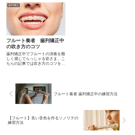
ます。
たいと思います♪
歯列矯正
フルート奏者 歯列矯正中
の吹き方のコツ
歯列矯正中でフルートの演奏を難
しく感じてらっしゃる皆さま、こ
ちらの記事では吹き方のコツをお
伝えいたします。
フルート奏者 歯列矯正中の練習方法
【フルート】良い音色を作るソノリテの
練習方法