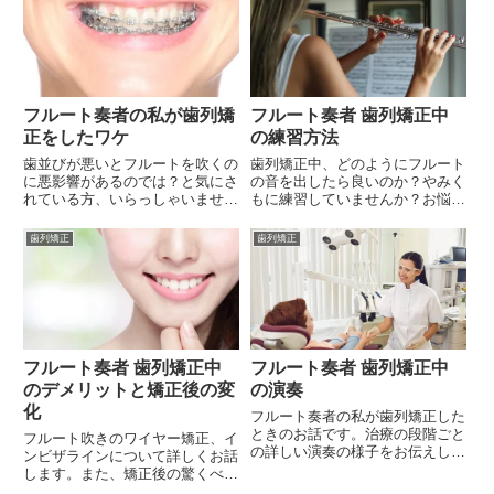
フルート奏者の私が歯列矯
フルート奏者 歯列矯正中
正をしたワケ
の練習方法
歯並びが悪いとフルートを吹くの
歯列矯正中、どのようにフルート
に悪影響があるのでは？と気にさ
の音を出したら良いのか？やみく
れている方、いらっしゃいません
もに練習していませんか？お悩み
か？フランス留学中に歯列矯正を
にあった練習方法をお伝えします
するに至った私の経緯をお話しよ
♪
歯列矯正
歯列矯正
うと思います。何を隠そう、私は
ものすごい出っ歯(上顎前突と言
うらしい)でした。
フルート奏者 歯列矯正中
フルート奏者 歯列矯正中
のデメリットと矯正後の変
の演奏
化
フルート奏者の私が歯列矯正した
ときのお話です。治療の段階ごと
フルート吹きのワイヤー矯正、イ
の詳しい演奏の様子をお伝えしま
ンビザラインについて詳しくお話
す。また、矯正中にフルートを吹
します。また、矯正後の驚くべき
くコツについてもお伝えしていき
変化についても、シェアしていき